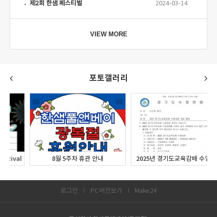
제2회 한샘 페스티벌
2024-03-14
VIEW MORE
포토갤러리
l
8월 5주차 휴관 안내
2025년 경기도교육감배 수영대회
로그인
PC 버전보기
Make24