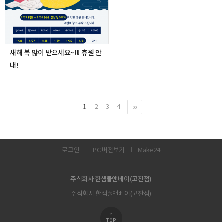
새해 복 많이 받으세요~!!! 휴원 안
내!
1
2
3
4
로그인
PC 버전보기
Make24
주식회사 한샘풀앤베이(고잔점)
주식회사 한샘풀앤베이(고잔점)
TOP