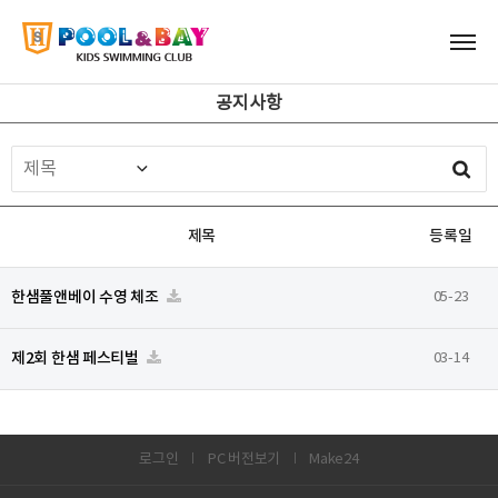
공지사항
제목
등록일
한샘풀앤베이 수영 체조
05-23
제2회 한샘 페스티벌
03-14
로그인
PC 버전보기
Make24