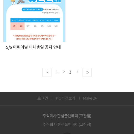
5/6 어린이날 대체휴일 공지 안내
3
1
2
4
로그인
PC 버전보기
Make24
주식회사 한샘풀앤베이(고잔점)
주식회사 한샘풀앤베이(고잔점)