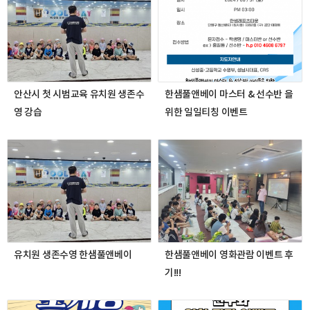
안산시 첫 시범교육 유치원 생존수
한샘풀앤베이 마스터 & 선수반 을
영 강습
위한 일일티칭 이벤트
유치원 생존수영 한샘풀앤베이
한샘풀앤베이 영화관람 이벤트 후
기!!!