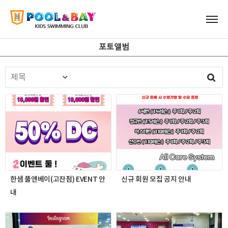
포토앨범
한샘 풀앤베이(고잔점) EVENT 안
신규 회원 모집 공지 안내
내