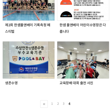
제2회 한샘풀앤베이 기록측정 페
한샘 풀앤베이 어린이수영장은 다
스티벌
릅니다
생존수영
교육장배 대회 출전 사진
4
1
2
3