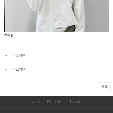
박혜성
마스터반
마스터반
목록
로그인
PC 버전보기
Make24