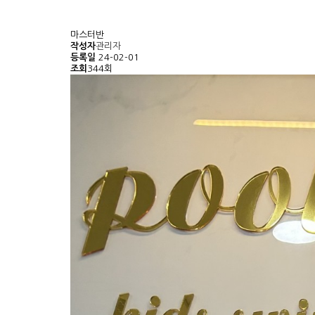
마스터반
작성자
관리자
등록일
24-02-01
조회
344회