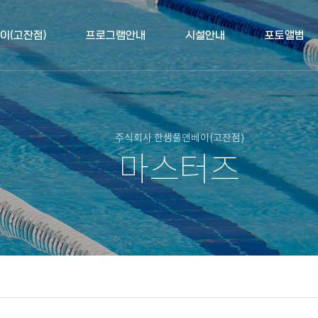
이(고잔점)
프로그램안내
시설안내
포토앨범
주식회사 한샘풀앤베이(고잔점)
마스터즈