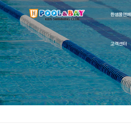
한샘풀앤베
고객센터