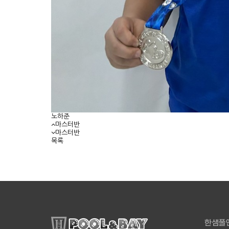
노하준
마스터반
마스터반
목록
한샘풀