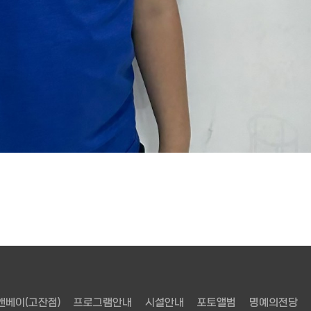
앤베이(고잔점)
프로그램안내
시설안내
포토앨범
명예의전당