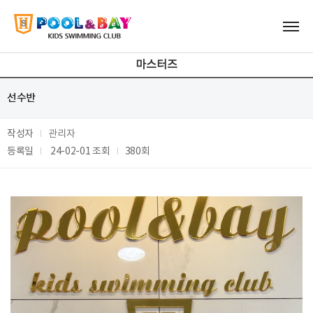
마스터즈
선수반
작성자
관리자
등록일
24-02-01
조회
380회