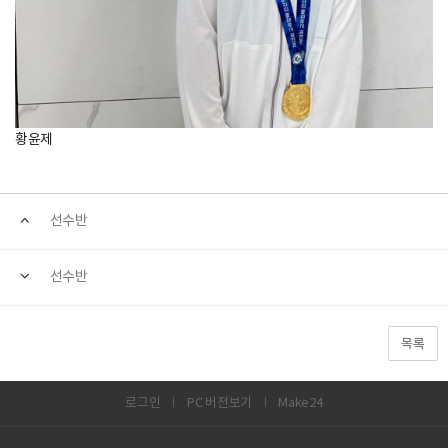
황윤제
선수반
선수반
목록
로그인
PC 버전보기
Make24